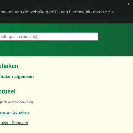
x
Inloggen
Informatie
e maken van de website geeft u aan hiermee akkoord te zijn.
chaken
chaken algemeen
ctueel
jk de actuele berichten
enda - Schaken
euws - Schaken