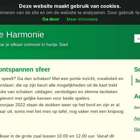
Deze website maakt gebruik van cookies.
VOOR LEDEN
VACATURES
ioneren van de site en om de website te analyseren. Door gebruik t
Ga door
Meer informatie
De Harmonie
r je elkaar ontmoet in hartje Stad
 ontspannen sfeer
S
 speelt? Ga dan schaken! Met een portie inzicht, creativiteit en
S
laan, die op zijn beurt alle mogelijkheden uit de kast trekt
leuke van schaken: uitdagen, verdedigen en slimme tactieken
A
levert met gelijke kansen voor beide spelers.
oorjaar 2022 staan de stukken weer op het bord en zijn er al
Beki
ar uit, soms met het mes op tafel, nog vaker met een knipoog
Ag
Ni
ar in de grote zaal tussen 10.00 en 12.00 uur. Vanaf dit