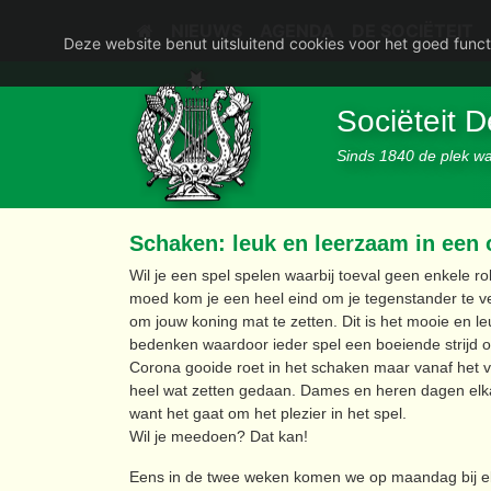
NIEUWS
AGENDA
DE SOCIËTEIT
Deze website benut uitsluitend cookies voor het goed funct
Sociëteit 
Sinds 1840 de plek waa
Schaken: leuk en leerzaam in een
Wil je een spel spelen waarbij toeval geen enkele rol
moed kom je een heel eind om je tegenstander te vers
om jouw koning mat te zetten. Dit is het mooie en 
bedenken waardoor ieder spel een boeiende strijd op
Corona gooide roet in het schaken maar vanaf het v
heel wat zetten gedaan. Dames en heren dagen elka
want het gaat om het plezier in het spel.
Wil je meedoen? Dat kan!
Eens in de twee weken komen we op maandag bij elka