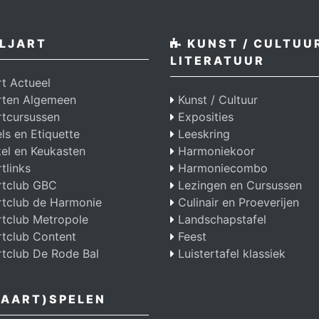
LJART
KUNST / CULTUUR
LITERATUUR
rt Actueel
arten Algemeen
Kunst / Cultuur
rtcursussen
Exposities
s en Etiquette
Leeskring
el en Keukasten
Harmoniekoor
rtlinks
Harmoniecombo
rtclub GBC
Lezingen en Cursussen
rtclub de Harmonie
Culinair en Proeverijen
rtclub Metropole
Landschapstafel
rtclub Content
Feest
rtclub De Rode Bal
Luistertafel klassiek
AART)SPELEN