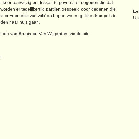
re keer aanwezig om lessen te geven aan degenen die dat
worden er tegelijkertijd partijen gespeeld door degenen die
Le
 er voor ‘elck wat wils’ en hopen we mogelijke drempels te
U z
eden naar huis gaan.
de van Brunia en Van Wijgerden, zie de site
en.