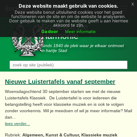
x
Deze website maakt gebruik van cookies.
Societëit de Harmonie
Deze website benut uitsluitend cookies voor het goed
functioneren van de site en om de website te analyseren.
Door gebruik te maken van de website geeft u aan hiermee
Sociëteit De
akkoord te zijn.
Ga door
Meer informatie
Harmonie
Sinds 1840 de plek waar je elkaar ontmoet
in hartje Stad
Nieuwe Luistertafels vanaf september
Woensdagochtend 30 september starten we met de nieuwe
Luistertafels Klassiek. De Luistertafel is voor iedereen die
belangstelling heeft voor klassieke muziek en is ook te volgen
zonder voorkennis. Wil je meedoen of wil je meer informatie? Mail
dan...
lees verder...
Rubriek:
Algemeen, Kunst & Cultuur, Klassieke muziek