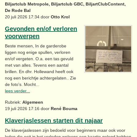
Biljartclub Metropole, Biljartclub GBC, BiljartClubContent,
De Rode Bal
20 juli 2026 17:34 door
Otto Krol
Gevonden en/of verloren
voorwerpen
Beste mensen, In de garderobe
liggen nog enige spullen, verloren
en/of vergeten. O.a. een tas gevuld
met van alles. Tevens een aantal
brillen. En dhr. Hollewand heeft ook
nog een berichtje achtergelaten.. Zie
de foto's. Mocht...
lees verder...
Rubriek:
Algemeen
19 juli 2026 17:16 door
René Bouma
Klaverjaslessen starten dit najaar
De klaverjaslessen zijn bedoeld voor beginners maar ook voor
leden die ooit in het verleden weleens een kaartje gelegd hebben