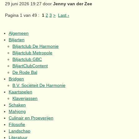
29 juni 2026 19:27 door
Jenny van der Zee
Pagina 1 van 49 :
1
2
3
>
Last ›
Algemeen
Biljarten
Biljartclub De Harmonie
Biljartclub Metropole
Biljartclub GBC
BiljartClubContent
De Rode Bal
Bridgen
B.V. Sociëteit De Harmonie
Kaartspelen
Klaverjassen
Schaken
Mahjong
Culinair en Proeverijen
Filosofie
Landschap
Literatuur