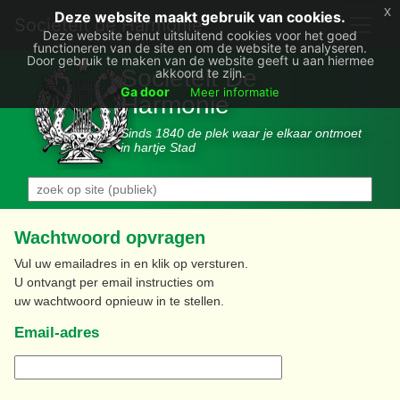
x
Deze website maakt gebruik van cookies.
Societëit de Harmonie
Deze website benut uitsluitend cookies voor het goed
functioneren van de site en om de website te analyseren.
Door gebruik te maken van de website geeft u aan hiermee
Sociëteit De
akkoord te zijn.
Ga door
Meer informatie
Harmonie
Sinds 1840 de plek waar je elkaar ontmoet
in hartje Stad
Wachtwoord opvragen
Vul uw emailadres in en klik op versturen.
U ontvangt per email instructies om
uw wachtwoord opnieuw in te stellen.
Email-adres