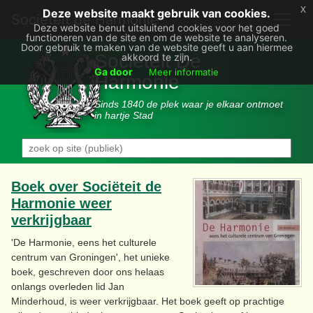
x
Deze website maakt gebruik van cookies.
Societëit de Harmonie
Deze website benut uitsluitend cookies voor het goed
functioneren van de site en om de website te analyseren.
Door gebruik te maken van de website geeft u aan hiermee
Sociëteit De
akkoord te zijn.
Ga door
Meer informatie
Harmonie
Sinds 1840 de plek waar je elkaar ontmoet
in hartje Stad
Boek over Sociëteit de
Harmonie weer
verkrijgbaar
'De Harmonie, eens het culturele
centrum van Groningen', het unieke
boek, geschreven door ons helaas
onlangs overleden lid Jan
Minderhoud, is weer verkrijgbaar. Het boek geeft op prachtige