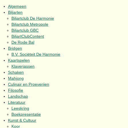
Algemeen
Biljarten
Biljartclub De Harmonie
Biljartclub Metropole
Biljartclub GBC
BiljartClubContent
De Rode Bal
Bridgen
B.V. Sociëteit De Harmonie
Kaartspelen
Klaverjassen
Schaken
Mahjong
Culinair en Proeverijen
Filosofie
Landschap
Literatuur
Leeskring
Boekpresentatie
Kunst & Cultuur
Koor