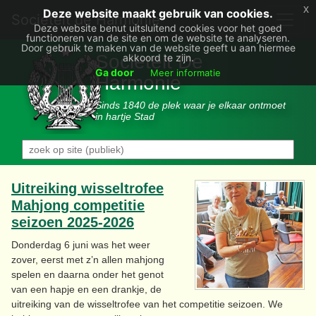
x
Deze website maakt gebruik van cookies.
Societëit de Harmonie
Deze website benut uitsluitend cookies voor het goed
functioneren van de site en om de website te analyseren.
Door gebruik te maken van de website geeft u aan hiermee
Sociëteit De
akkoord te zijn.
Ga door
Meer informatie
Harmonie
Sinds 1840 de plek waar je elkaar ontmoet
in hartje Stad
Uitreiking wisseltrofee
Mahjong competitie
seizoen 2025-2026
Donderdag 6 juni was het weer
zover, eerst met z’n allen mahjong
spelen en daarna onder het genot
van een hapje en een drankje, de
uitreiking van de wisseltrofee van het competitie seizoen. We