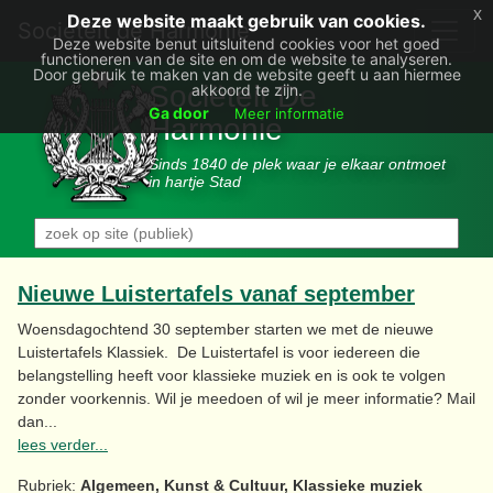
x
Deze website maakt gebruik van cookies.
Societëit de Harmonie
Deze website benut uitsluitend cookies voor het goed
functioneren van de site en om de website te analyseren.
Door gebruik te maken van de website geeft u aan hiermee
Sociëteit De
akkoord te zijn.
Ga door
Meer informatie
Harmonie
Sinds 1840 de plek waar je elkaar ontmoet
in hartje Stad
Nieuwe Luistertafels vanaf september
Woensdagochtend 30 september starten we met de nieuwe
Luistertafels Klassiek. De Luistertafel is voor iedereen die
belangstelling heeft voor klassieke muziek en is ook te volgen
zonder voorkennis. Wil je meedoen of wil je meer informatie? Mail
dan...
lees verder...
Rubriek:
Algemeen, Kunst & Cultuur, Klassieke muziek