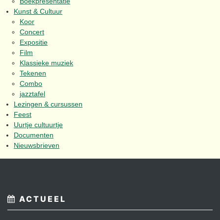
Boekpresentatie
Kunst & Cultuur
Koor
Concert
Expositie
Film
Klassieke muziek
Tekenen
Combo
jazztafel
Lezingen & cursussen
Feest
Uurtje cultuurtje
Documenten
Nieuwsbrieven
ACTUEEL