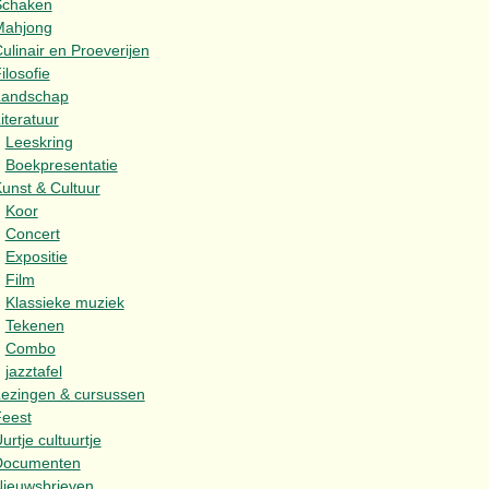
Schaken
Mahjong
ulinair en Proeverijen
ilosofie
Landschap
iteratuur
Leeskring
Boekpresentatie
unst & Cultuur
Koor
Concert
Expositie
Film
Klassieke muziek
Tekenen
Combo
jazztafel
ezingen & cursussen
eest
urtje cultuurtje
Documenten
ieuwsbrieven