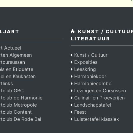
LJART
KUNST / CULTUUR
LITERATUUR
rt Actueel
arten Algemeen
Kunst / Cultuur
rtcursussen
Exposities
s en Etiquette
Leeskring
el en Keukasten
Harmoniekoor
rtlinks
Harmoniecombo
rtclub GBC
Lezingen en Cursussen
rtclub de Harmonie
Culinair en Proeverijen
rtclub Metropole
Landschapstafel
rtclub Content
Feest
rtclub De Rode Bal
Luistertafel klassiek