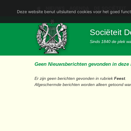
NIEUWS
AGENDA
DE SOCIËTEIT
Deze website benut uitsluitend cookies voor het goed funct
Sociëteit 
Sinds 1840 de plek waa
Geen Nieuwsberichten gevonden in deze 
Er zijn geen berichten gevonden in rubriek
Feest
.
Afgeschermde berichten worden alleen getoond wan