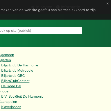
x
Inloggen
Informatie
e maken van de website geeft u aan hiermee akkoord te zijn.
Algemeen
iljarten
Biljartclub De Harmonie
Biljartclub Metropole
Biljartclub GBC
BiljartClubContent
De Rode Bal
ridgen
B.V. Sociëteit De Harmonie
aartspelen
Klaverjassen