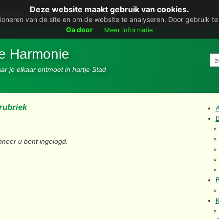
Deze website maakt gebruik van cookies.
VOOR LEDEN
VACATURES
ioneren van de site en om de website te analyseren. Door gebruik t
Ga door
Meer informatie
De Harmonie
r je elkaar ontmoet in hartje Stad
rubriek
B
neer u bent ingelogd.
B
K