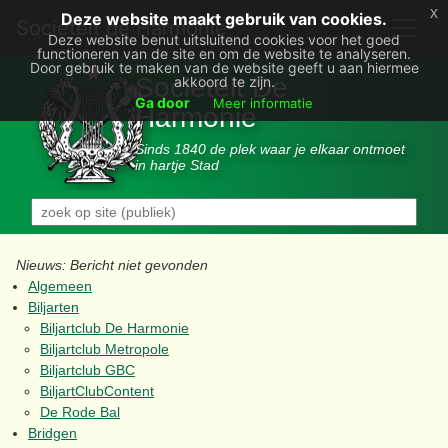
x
Deze website maakt gebruik van cookies.
Societëit de Harmonie
Deze website benut uitsluitend cookies voor het goed
functioneren van de site en om de website te analyseren.
Door gebruik te maken van de website geeft u aan hiermee
Sociëteit De
akkoord te zijn.
Ga door
Meer informatie
Harmonie
Sinds 1840 de plek waar je elkaar ontmoet
in hartje Stad
Nieuws: Bericht niet gevonden
Algemeen
Biljarten
Biljartclub De Harmonie
Biljartclub Metropole
Biljartclub GBC
BiljartClubContent
De Rode Bal
Bridgen