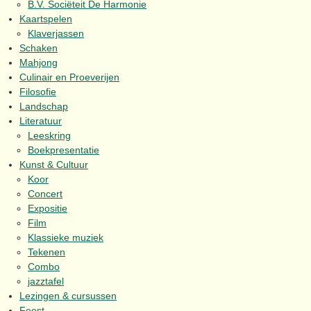
B.V. Sociëteit De Harmonie
Kaartspelen
Klaverjassen
Schaken
Mahjong
Culinair en Proeverijen
Filosofie
Landschap
Literatuur
Leeskring
Boekpresentatie
Kunst & Cultuur
Koor
Concert
Expositie
Film
Klassieke muziek
Tekenen
Combo
jazztafel
Lezingen & cursussen
Feest