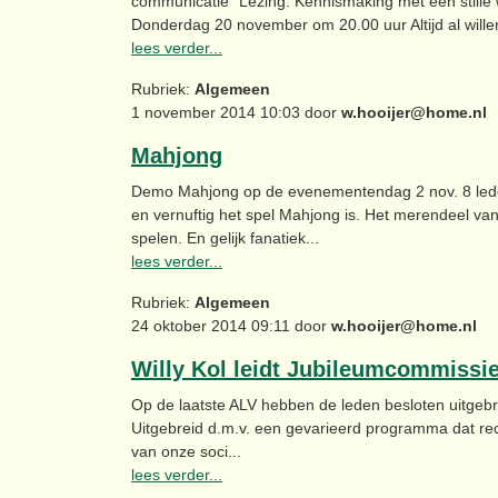
communicatie” Lezing: Kennismaking met een stille
Donderdag 20 november om 20.00 uur Altijd al wille
lees verder...
Rubriek:
Algemeen
1 november 2014 10:03 door
w.hooijer@home.nl
Mahjong
Demo Mahjong op de evenementendag 2 nov. 8 leden
en vernuftig het spel Mahjong is. Het merendeel 
spelen. En gelijk fanatiek...
lees verder...
Rubriek:
Algemeen
24 oktober 2014 09:11 door
w.hooijer@home.nl
Willy Kol leidt Jubileumcommissie 
Op de laatste ALV hebben de leden besloten uitgebreid
Uitgebreid d.m.v. een gevarieerd programma dat rec
van onze soci...
lees verder...