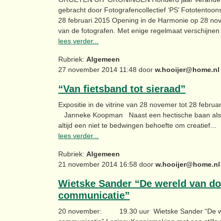
gebracht door Fotografencollectief ‘PS’ Fototentoo
28 februari 2015 Opening in de Harmonie op 28 n
van de fotografen. Met enige regelmaat verschijnen e
lees verder...
Rubriek:
Algemeen
27 november 2014 11:48 door
w.hooijer@home.nl
“Van fietsband tot sieraad”
Expositie in de vitrine van 28 novemer tot 28 februa
Janneke Koopman Naast een hectische baan als m
altijd een niet te bedwingen behoefte om creatief...
lees verder...
Rubriek:
Algemeen
21 november 2014 16:58 door
w.hooijer@home.nl
Wietske Sander “De wereld van do
communicatie”
20 november: 19.30 uur Wietske Sander “De wer