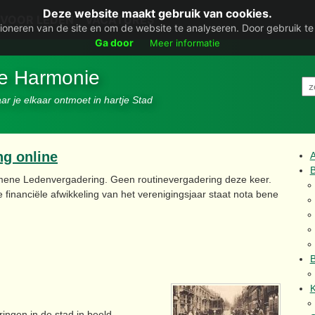
Deze website maakt gebruik van cookies.
VOOR LEDEN
VACATURES
ioneren van de site en om de website te analyseren. Door gebruik t
Ga door
Meer informatie
De Harmonie
r je elkaar ontmoet in hartje Stad
g online
B
ene Ledenvergadering. Geen routinevergadering deze keer.
 financiële afwikkeling van het verenigingsjaar staat nota bene
B
K
gen in de stad in beeld