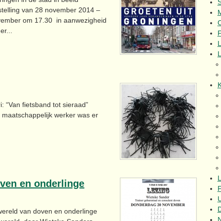
nstelling van 28 november 2014 –
ovember om 17.30 in aanwezigheid
C
r...
F
L
K
ri: “Van fietsband tot sieraad”
aatschappelijk werker was er
L
ven en onderlinge
F
U
eld van doven en onderlinge
N