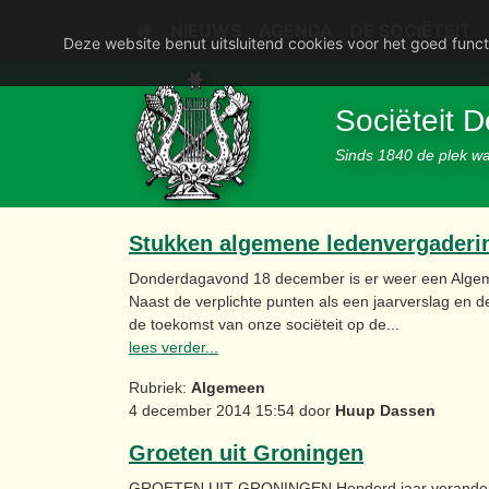
NIEUWS
AGENDA
DE SOCIËTEIT
Deze website benut uitsluitend cookies voor het goed funct
Sociëteit 
Sinds 1840 de plek waa
Stukken algemene ledenvergaderin
Donderdagavond 18 december is er weer een Algem
Naast de verplichte punten als een jaarverslag en de
de toekomst van onze sociëteit op de...
lees verder...
Rubriek:
Algemeen
4 december 2014 15:54 door
Huup Dassen
Groeten uit Groningen
GROETEN UIT GRONINGEN Honderd jaar veranderin