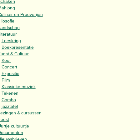
Schaken
Mahjong
ulinair en Proeverijen
ilosofie
Landschap
iteratuur
Leeskring
Boekpresentatie
unst & Cultuur
Koor
Concert
Expositie
Film
Klassieke muziek
Tekenen
Combo
jazztafel
ezingen & cursussen
eest
urtje cultuurtje
Documenten
ieuwsbrieven