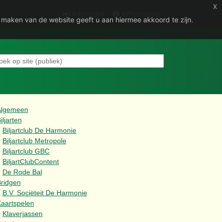
x
Inloggen
Informatie
e maken van de website geeft u aan hiermee akkoord te zijn.
Algemeen
iljarten
Biljartclub De Harmonie
Biljartclub Metropole
Biljartclub GBC
BiljartClubContent
De Rode Bal
ridgen
B.V. Sociëteit De Harmonie
aartspelen
Klaverjassen