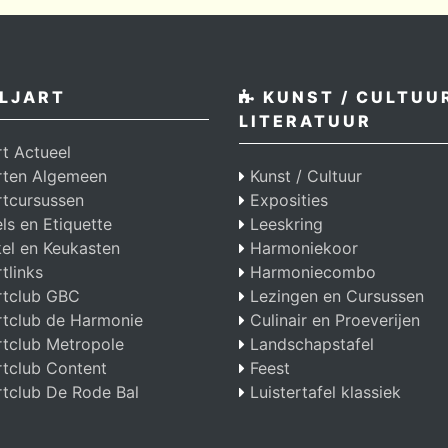
LJART
KUNST / CULTUUR
LITERATUUR
rt Actueel
arten Algemeen
Kunst / Cultuur
rtcursussen
Exposities
s en Etiquette
Leeskring
el en Keukasten
Harmoniekoor
rtlinks
Harmoniecombo
rtclub GBC
Lezingen en Cursussen
rtclub de Harmonie
Culinair en Proeverijen
rtclub Metropole
Landschapstafel
rtclub Content
Feest
rtclub De Rode Bal
Luistertafel klassiek