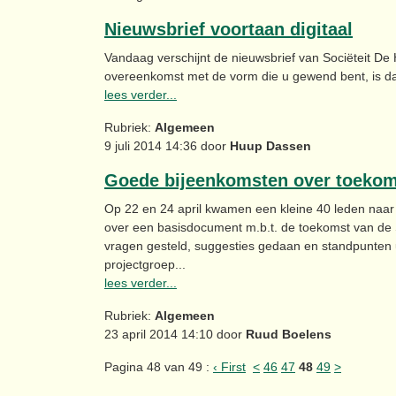
Nieuwsbrief voortaan digitaal
Vandaag verschijnt de nieuwsbrief van Sociëteit De H
overeenkomst met de vorm die u gewend bent, is dat h
lees verder...
Rubriek:
Algemeen
9 juli 2014 14:36 door
Huup Dassen
Goede bijeenkomsten over toekoms
Op 22 en 24 april kwamen een kleine 40 leden naar
over een basisdocument m.b.t. de toekomst van de S
vragen gesteld, suggesties gedaan en standpunten 
projectgroep...
lees verder...
Rubriek:
Algemeen
23 april 2014 14:10 door
Ruud Boelens
Pagina 48 van 49 :
‹ First
<
46
47
48
49
>