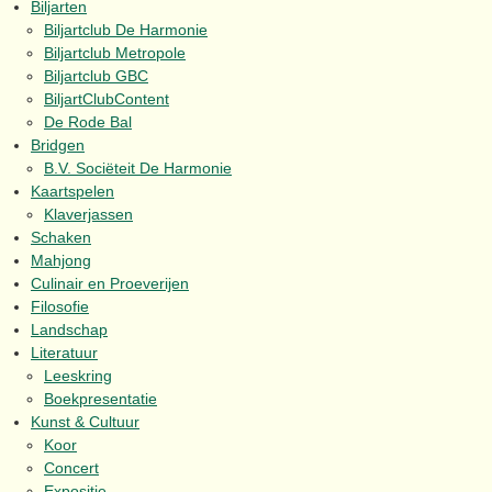
Biljarten
Biljartclub De Harmonie
Biljartclub Metropole
Biljartclub GBC
BiljartClubContent
De Rode Bal
Bridgen
B.V. Sociëteit De Harmonie
Kaartspelen
Klaverjassen
Schaken
Mahjong
Culinair en Proeverijen
Filosofie
Landschap
Literatuur
Leeskring
Boekpresentatie
Kunst & Cultuur
Koor
Concert
Expositie