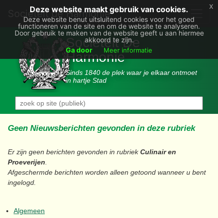
x
Deze website maakt gebruik van cookies.
Societëit de Harmonie
Deze website benut uitsluitend cookies voor het goed
functioneren van de site en om de website te analyseren.
Door gebruik te maken van de website geeft u aan hiermee
Sociëteit De
akkoord te zijn.
Ga door
Meer informatie
Harmonie
Sinds 1840 de plek waar je elkaar ontmoet
in hartje Stad
Geen Nieuwsberichten gevonden in deze rubriek
Er zijn geen berichten gevonden in rubriek
Culinair en
Proeverijen
.
Afgeschermde berichten worden alleen getoond wanneer u bent
ingelogd.
Algemeen