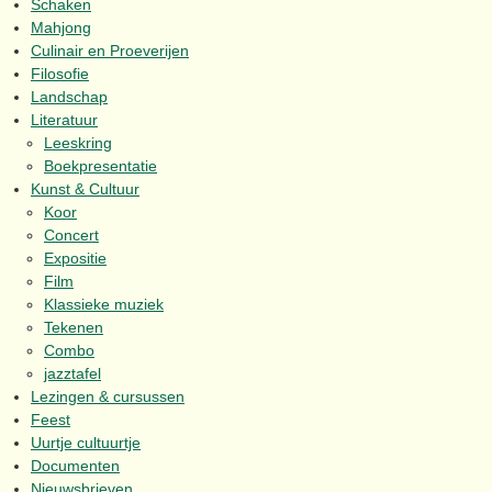
Schaken
Mahjong
Culinair en Proeverijen
Filosofie
Landschap
Literatuur
Leeskring
Boekpresentatie
Kunst & Cultuur
Koor
Concert
Expositie
Film
Klassieke muziek
Tekenen
Combo
jazztafel
Lezingen & cursussen
Feest
Uurtje cultuurtje
Documenten
Nieuwsbrieven