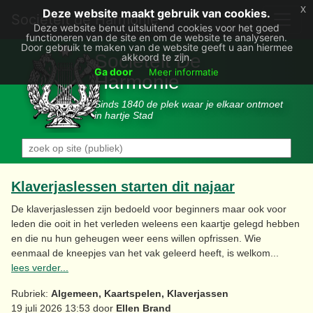
x
Deze website maakt gebruik van cookies.
Societëit de Harmonie
Deze website benut uitsluitend cookies voor het goed
functioneren van de site en om de website te analyseren.
Door gebruik te maken van de website geeft u aan hiermee
Sociëteit De
akkoord te zijn.
Ga door
Meer informatie
Harmonie
Sinds 1840 de plek waar je elkaar ontmoet
in hartje Stad
Klaverjaslessen starten dit najaar
De klaverjaslessen zijn bedoeld voor beginners maar ook voor
leden die ooit in het verleden weleens een kaartje gelegd hebben
en die nu hun geheugen weer eens willen opfrissen. Wie
eenmaal de kneepjes van het vak geleerd heeft, is welkom...
lees verder...
Rubriek:
Algemeen, Kaartspelen, Klaverjassen
19 juli 2026 13:53 door
Ellen Brand