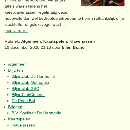
zijn hand niet voor om. Vanaf zes
tafels waren tijdens het
kerstklaverjassen regelmatig deze
hoopvolle dan wel bedroefde uitroepen te horen (afhankelijk of je
slachtoffer of geluksvogel was)....
lees verder...
Rubriek:
Algemeen, Kaartspelen, Klaverjassen
19 december 2025 23:13 door
Ellen Brand
Algemeen
Biljarten
Biljartclub De Harmonie
Biljartclub Metropole
Biljartclub GBC
BiljartClubContent
De Rode Bal
Bridgen
B.V. Sociëteit De Harmonie
Kaartspelen
Klaverjassen