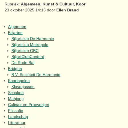
Rubriek:
Algemeen, Kunst & Cultuur, Koor
23 oktober 2025 14:15 door
Ellen Brand
Algemeen
Biljarten
Biljartclub De Harmonie
Biljartclub Metropole
Biljartclub GBC
BiljartClubContent
De Rode Bal
Bridgen
B.V. Sociëteit De Harmonie
Kaartspelen
Klaverjassen
Schaken
Mahjong
Culinair en Proeverijen
Filosofie
Landschap
Literatuur