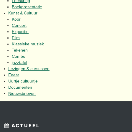
Leeskring
Boekpresentatie
Kunst & Cultuur
Koor
Concert
Expositie
Film
Klassieke muziek
Tekenen
Combo
jazztafel
Lezingen & cursussen
Feest
Uurtje cultuurtje
Documenten
Nieuwsbrieven
ACTUEEL