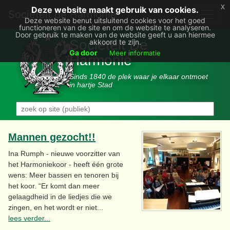
x
Deze website maakt gebruik van cookies.
Societëit de Harmonie
Deze website benut uitsluitend cookies voor het goed
functioneren van de site en om de website te analyseren.
Door gebruik te maken van de website geeft u aan hiermee
Sociëteit De
akkoord te zijn.
Ga door
Meer informatie
Harmonie
Sinds 1840 de plek waar je elkaar ontmoet
in hartje Stad
Mannen gezocht!!
Ina Rumph - nieuwe voorzitter van
het Harmoniekoor - heeft één grote
wens: Meer bassen en tenoren bij
het koor. “Er komt dan meer
gelaagdheid in de liedjes die we
zingen, en het wordt er niet...
lees verder...