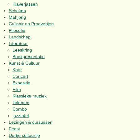
Klaverjassen
Schaken
Mahjong
Culinair en Proeverijen
Filosofie
Landschap
Literatuur
Leeskring
Boekpresentatie
Kunst & Cultuur
Koor
Concert
Expositie
Film
Klassieke muziek
Tekenen
Combo
jazztafel
Lezingen & cursussen
Feest
Uurtje cultuurtje