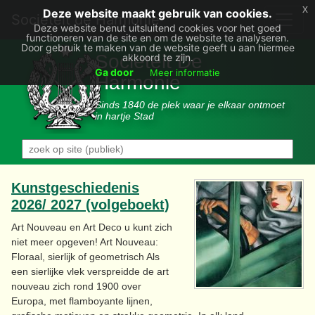
x
Deze website maakt gebruik van cookies.
Societëit de Harmonie
Deze website benut uitsluitend cookies voor het goed
functioneren van de site en om de website te analyseren.
Door gebruik te maken van de website geeft u aan hiermee
Sociëteit De
akkoord te zijn.
Ga door
Meer informatie
Harmonie
Sinds 1840 de plek waar je elkaar ontmoet
in hartje Stad
Kunstgeschiedenis
2026/ 2027 (volgeboekt)
Art Nouveau en Art Deco u kunt zich
niet meer opgeven! Art Nouveau:
Floraal, sierlijk of geometrisch Als
een sierlijke vlek verspreidde de art
nouveau zich rond 1900 over
Europa, met flamboyante lijnen,