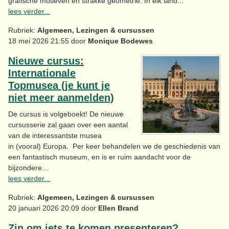
grafische motieven en strakke geometrie. In elk land...
lees verder...
Rubriek:
Algemeen, Lezingen & cursussen
18 mei 2026 21:55 door
Monique Bodewes
Nieuwe cursus:
Internationale
Topmusea (je kunt je
niet meer aanmelden)
De cursus is volgeboekt! De nieuwe
cursusserie zal gaan over een aantal
van de interessantste musea
in (vooral) Europa. Per keer behandelen we de geschiedenis van
een fantastisch museum, en is er ruim aandacht voor de
bijzondere...
lees verder...
Rubriek:
Algemeen, Lezingen & cursussen
20 januari 2026 20:09 door
Ellen Brand
Zin om iets te komen presenteren?