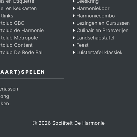
s en Etiquette
Leeskring
el en Keukasten
Harmoniekoor
rtlinks
Harmoniecombo
rtclub GBC
Lezingen en Cursussen
rtclub de Harmonie
Culinair en Proeverijen
rtclub Metropole
Landschapstafel
rtclub Content
Feest
rtclub De Rode Bal
Luistertafel klassiek
AART)SPELEN
erjassen
ong
ken
2026 Sociëteit De Harmonie