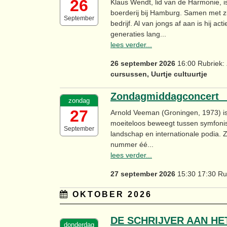
26
Klaus Wendt, lid van de Harmonie, 
boerderij bij Hamburg. Samen met zij
September
bedrijf. Al van jongs af aan is hij act
generaties lang...
lees verder...
26 september 2026
16:00 Rubriek:
cursussen, Uurtje cultuurtje
Zondagmiddagconcert 
zondag
27
Arnold Veeman (Groningen, 1973) is 
moeiteloos beweegt tussen symfonis
September
landschap en internationale podia. 
nummer éé...
lees verder...
27 september 2026
15:30 17:30 Ru
OKTOBER 2026
DE SCHRIJVER AAN HE
donderdag