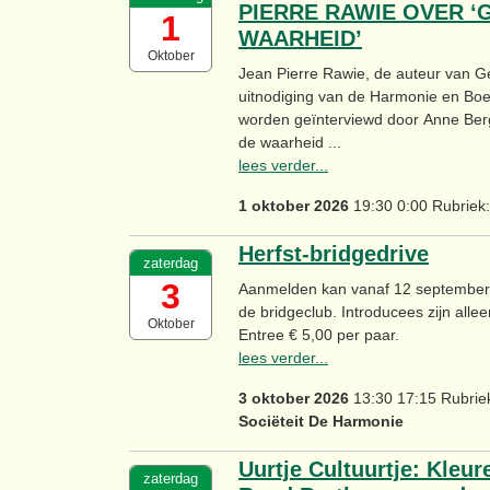
PIERRE RAWIE OVER 
1
WAARHEID’
Oktober
Jean Pierre Rawie, de auteur van 
uitnodiging van de Harmonie en Bo
worden geïnterviewd door Anne B
de waarheid ...
lees verder...
1 oktober 2026
19:30 0:00 Rubriek
Herfst-bridgedrive
zaterdag
3
Aanmelden kan vanaf 12 september 
de bridgeclub. Introducees zijn alleen
Oktober
Entree € 5,00 per paar.
lees verder...
3 oktober 2026
13:30 17:15 Rubrie
Sociëteit De Harmonie
Uurtje Cultuurtje: Kleur
zaterdag