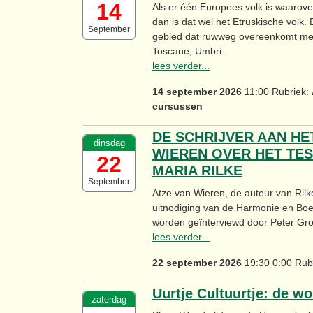
14
Als er één Europees volk is waarove
dan is dat wel het Etruskische vol
September
gebied dat ruwweg overeenkomt met
Toscane, Umbri...
lees verder...
14 september 2026
11:00 Rubriek:
cursussen
DE SCHRIJVER AAN HE
dinsdag
WIEREN OVER HET TE
22
MARIA RILKE
September
Atze van Wieren, de auteur van Rilk
uitnodiging van de Harmonie en Bo
worden geïnterviewd door Peter Groe
lees verder...
22 september 2026
19:30 0:00 Rub
Uurtje Cultuurtje: de w
zaterdag