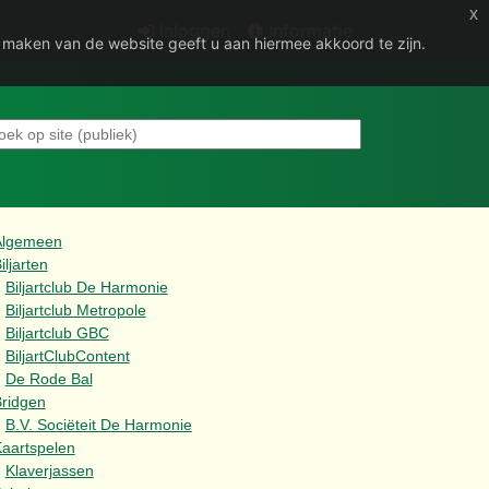
x
Inloggen
Informatie
e maken van de website geeft u aan hiermee akkoord te zijn.
Algemeen
iljarten
Biljartclub De Harmonie
Biljartclub Metropole
Biljartclub GBC
BiljartClubContent
De Rode Bal
ridgen
B.V. Sociëteit De Harmonie
aartspelen
Klaverjassen