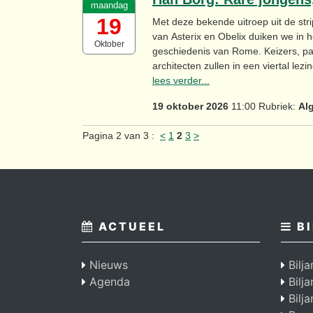
maandag
19
Met deze bekende uitroep uit de st
van Asterix en Obelix duiken we in 
Oktober
geschiedenis van Rome. Keizers, p
architecten zullen in een viertal lez
lees verder...
19 oktober 2026
11:00 Rubriek:
Al
Pagina 2 van 3 :
<
1
2
3
>
ACTUEEL
BI
Nieuws
Bilja
Agenda
Bilj
Bilja