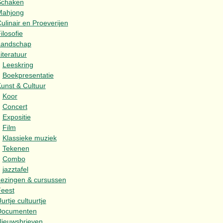
Schaken
Mahjong
ulinair en Proeverijen
ilosofie
Landschap
iteratuur
Leeskring
Boekpresentatie
unst & Cultuur
Koor
Concert
Expositie
Film
Klassieke muziek
Tekenen
Combo
jazztafel
ezingen & cursussen
eest
urtje cultuurtje
Documenten
ieuwsbrieven