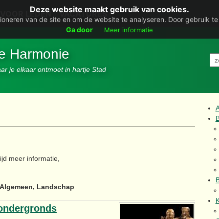
Deze website maakt gebruik van cookies.
VOOR LEDEN
VACATURES
ioneren van de site en om de website te analyseren. Door gebruik t
Ga door
Meer informatie
De Harmonie
r je elkaar ontmoet in hartje Stad
B
ijd meer informatie,
B
Algemeen, Landschap
K
 ondergronds