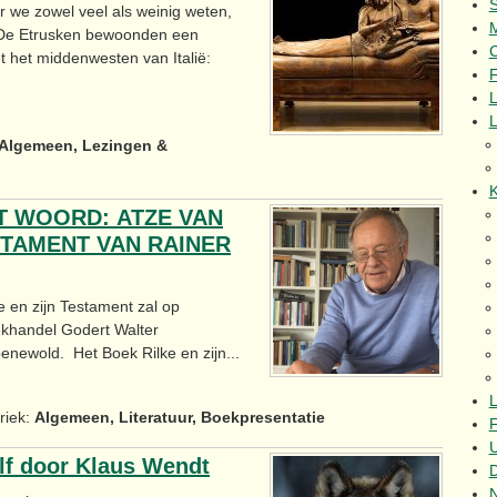
r we zowel veel als weinig weten,
k. De Etrusken bewoonden een
C
 het middenwesten van Italië:
F
L
Algemeen, Lezingen &
K
T WOORD: ATZE VAN
STAMENT VAN RAINER
e en zijn Testament zal op
ekhandel Godert Walter
newold. Het Boek Rilke en zijn...
L
riek:
Algemeen, Literatuur, Boekpresentatie
F
U
olf door Klaus Wendt
N