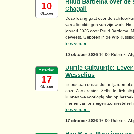
Ruud Bartlema over de 
10
Chagall
Oktober
Deze lezing gaat over de schilderk
van afbeeldingen van zijn werk. Het 
januari 2026 door Ruud Bartlema. 
geweest. Geboren in de Wit-Russisch
lees verder...
10 oktober 2026
16:00 Rubriek:
Al
Uurtje Cultuurtje: Leve
zaterdag
Wesselius
17
Er bestaan duizenden miljarden plan
Oktober
onze Zon draaien. Zelfs de dichtstbij
kunnen we voorlopig niet op bezoek
manen van ons eigen Zonnestelsel in
lees verder...
17 oktober 2026
16:00 Rubriek:
Al
Han Borg: Rare jongens