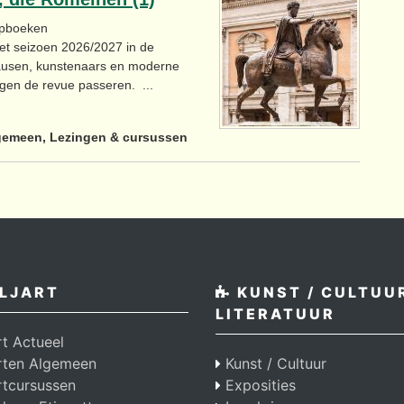
ripboeken
het seizoen 2026/2027 in de
ausen, kunstenaars en moderne
ingen de revue passeren. ...
gemeen, Lezingen & cursussen
LJART
KUNST / CULTUUR
LITERATUUR
rt Actueel
arten Algemeen
Kunst / Cultuur
rtcursussen
Exposities