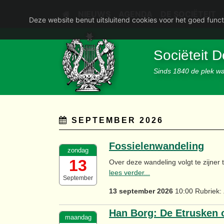
NIEUWS
AGENDA
DE SOCIËTEIT
Deze website benut uitsluitend cookies voor het goed funct
Sociëteit 
Sinds 1840 de plek waa
SEPTEMBER 2026
Fossielenwandeling
zondag
13
Over deze wandeling volgt te zijner t
lees verder...
September
13 september 2026
10:00 Rubriek:
Han Borg: De Etrusken
maandag