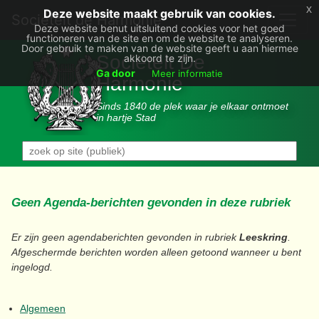
x
Deze website maakt gebruik van cookies.
Societëit de Harmonie
Deze website benut uitsluitend cookies voor het goed
functioneren van de site en om de website te analyseren.
Door gebruik te maken van de website geeft u aan hiermee
Sociëteit De
akkoord te zijn.
Ga door
Meer informatie
Harmonie
Sinds 1840 de plek waar je elkaar ontmoet
in hartje Stad
Geen Agenda-berichten gevonden in deze rubriek
Er zijn geen agendaberichten gevonden in rubriek
Leeskring
.
Afgeschermde berichten worden alleen getoond wanneer u bent
ingelogd.
Algemeen