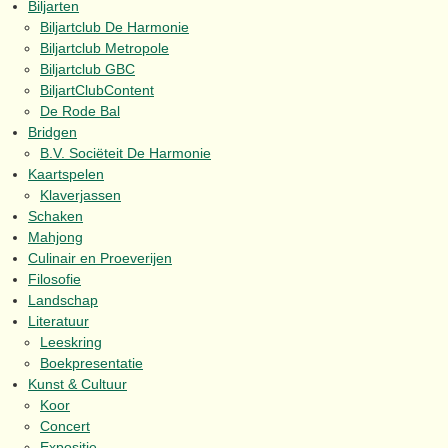
Biljarten
Biljartclub De Harmonie
Biljartclub Metropole
Biljartclub GBC
BiljartClubContent
De Rode Bal
Bridgen
B.V. Sociëteit De Harmonie
Kaartspelen
Klaverjassen
Schaken
Mahjong
Culinair en Proeverijen
Filosofie
Landschap
Literatuur
Leeskring
Boekpresentatie
Kunst & Cultuur
Koor
Concert
Expositie