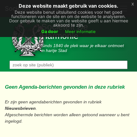
x
Deze website maakt gebruik van cookies.
Societëit de Harmonie
Deze website benut uitsluitend cookies voor het goed
functioneren van de site en om de website te analyseren.
Door gebruik te maken van de website geeft u aan hiermee
Sociëteit De
akkoord te zijn.
Ga door
Meer informatie
Harmonie
Sinds 1840 de plek waar je elkaar ontmoet
in hartje Stad
Geen Agenda-berichten gevonden in deze rubriek
Er zijn geen agendaberichten gevonden in rubriek
Nieuwsbrieven
.
Afgeschermde berichten worden alleen getoond wanneer u bent
ingelogd.