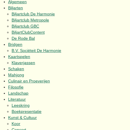
Algemeen
Biljarten
Biljartclub De Harmonie
Biljartclub Metropole
Biljartclub GBC
BiljartClubContent
De Rode Bal
Bridgen
B.V. Sociëteit De Harmonie
Kaartspelen
Klaverjassen
Schaken
Mahjong
Culinair en Proeverijen
Filosofie
Landschap
Literatuur
Leeskring
Boekpresentatie
Kunst & Cultuur
Koor
Concert