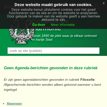
x
Deze website maakt gebruik van cookies.
Societëit de Harmonie
Deze website benut uitsluitend cookies voor het goed
functioneren van de site en om de website te analyseren.
Door gebruik te maken van de website geeft u aan hiermee
Sociëteit De
akkoord te zijn.
Ga door
Meer informatie
Harmonie
Sinds 1840 de plek waar je elkaar ontmoet
in hartje Stad
Geen Agenda-berichten gevonden in deze rubriek
Er zijn geen agendaberichten gevonden in rubriek
Filosofie
.
Afgeschermde berichten worden alleen getoond wanneer u bent
ingelogd.
Algemeen