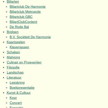
Biljarten
Biljartclub De Harmonie
Biljartclub Metropole
Biljartclub GBC
BiljartClubContent
De Rode Bal
Bridgen
B.V. Sociëteit De Harmonie
Kaartspelen
Klaverjassen
Schaken
Mahjong
Culinair en Proeverijen
Filosofie
Landschap
Literatuur
Leeskring
Boekpresentatie
Kunst & Cultuur
Koor
Concert
Expositie