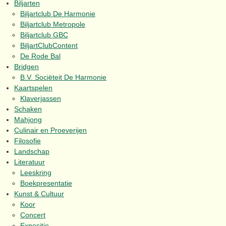
Biljarten
Biljartclub De Harmonie
Biljartclub Metropole
Biljartclub GBC
BiljartClubContent
De Rode Bal
Bridgen
B.V. Sociëteit De Harmonie
Kaartspelen
Klaverjassen
Schaken
Mahjong
Culinair en Proeverijen
Filosofie
Landschap
Literatuur
Leeskring
Boekpresentatie
Kunst & Cultuur
Koor
Concert
Expositie