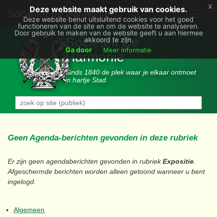
x
Deze website maakt gebruik van cookies.
Societëit de Harmonie
Deze website benut uitsluitend cookies voor het goed
functioneren van de site en om de website te analyseren.
Door gebruik te maken van de website geeft u aan hiermee
Sociëteit De
akkoord te zijn.
Ga door
Meer informatie
Harmonie
Sinds 1840 de plek waar je elkaar ontmoet
in hartje Stad
Geen Agenda-berichten gevonden in deze rubriek
Er zijn geen agendaberichten gevonden in rubriek
Expositie
.
Afgeschermde berichten worden alleen getoond wanneer u bent
ingelogd.
Algemeen