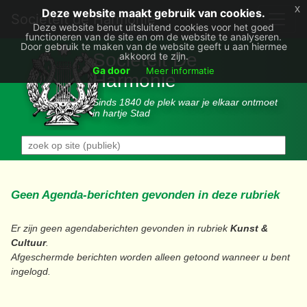
x
Deze website maakt gebruik van cookies.
Societëit de Harmonie
Deze website benut uitsluitend cookies voor het goed
functioneren van de site en om de website te analyseren.
Door gebruik te maken van de website geeft u aan hiermee
Sociëteit De
akkoord te zijn.
Ga door
Meer informatie
Harmonie
Sinds 1840 de plek waar je elkaar ontmoet
in hartje Stad
Geen Agenda-berichten gevonden in deze rubriek
Er zijn geen agendaberichten gevonden in rubriek
Kunst &
Cultuur
.
Afgeschermde berichten worden alleen getoond wanneer u bent
ingelogd.