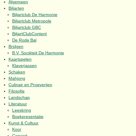
Algemeen
Biljarten
Biljartclub De Harmonie
Biljartclub Metropole
Biljartclub GBC
BiljartClubContent
De Rode Bal
Bridgen
B.V. Sociëteit De Harmonie
Kaartspelen
Klaverjassen
Schaken
Mahjong
Culinair en Proeverijen
Filosofie
Landschap
Literatuur
Leeskring
Boekpresentatie
Kunst & Cultuur
Koor
Concert