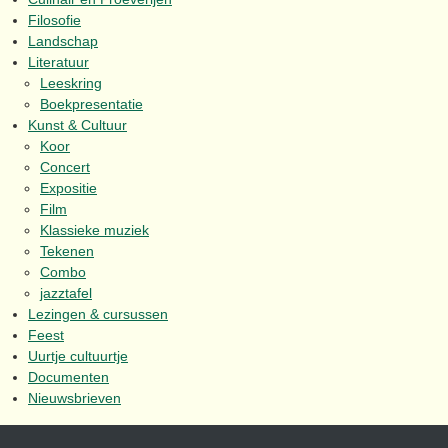
Filosofie
Landschap
Literatuur
Leeskring
Boekpresentatie
Kunst & Cultuur
Koor
Concert
Expositie
Film
Klassieke muziek
Tekenen
Combo
jazztafel
Lezingen & cursussen
Feest
Uurtje cultuurtje
Documenten
Nieuwsbrieven