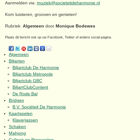
Aanmelden via:
muziek@societeitdeharmonie.nl
Kom luisteren, grooven en genieten!
Rubriek:
Algemeen
door
Monique Bodewes
Plaats dit bericht ook op uw Facebook, Twitter of andere social-pagina.
Algemeen
Biljarten
Biljartclub De Harmonie
Biljartclub Metropole
Biljartclub GBC
BiljartClubContent
De Rode Bal
Bridgen
B.V. Sociëteit De Harmonie
Kaartspelen
Klaverjassen
Schaken
Mahjong
Culinair en Proeverijen