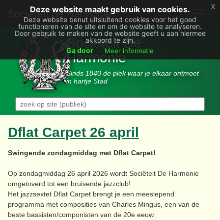
x
Deze website maakt gebruik van cookies.
Societëit de Harmonie
Deze website benut uitsluitend cookies voor het goed
functioneren van de site en om de website te analyseren.
Door gebruik te maken van de website geeft u aan hiermee
Sociëteit De
akkoord te zijn.
Ga door
Meer informatie
Harmonie
Sinds 1840 de plek waar je elkaar ontmoet
in hartje Stad
Dflat Carpet 26 april
Swingende zondagmiddag met Dflat Carpet!
Op zondagmiddag 26 april 2026 wordt Sociëteit De Harmonie
omgetoverd tot een bruisende jazzclub!
Het jazzsextet Dflat Carpet brengt je een meeslepend
programma met composities van Charles Mingus, een van de
beste bassisten/componisten van de 20e eeuw.