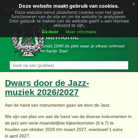
x
Deze website maakt gebruik van cookies.
Societëit de Harmonie
Deze website benut uitsluitend cookies voor het goed
functioneren van de site en om de website te analyseren.
Door gebruik te maken van de website geeft u aan hiermee
Sociëteit De
akkoord te zijn.
Ga door
Meer informatie
Harmonie
Sinds 1840 de plek waar je elkaar ontmoet
in hartje Stad
Dwars door de Jazz-
muziek 2026/2027
Aan de hand van instrumenten gaan we door de Jazz.
We zijn van plan om aan de hand van de diverse instrumenten in
de jazz een serie maandelijkse bijeenkomsten (6 à 7) te
houden van oktober 2026 t/m maart 2027, eventueel 1 extra
in april 2027.