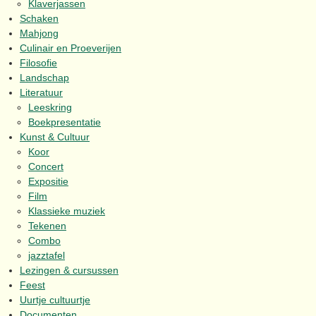
Klaverjassen
Schaken
Mahjong
Culinair en Proeverijen
Filosofie
Landschap
Literatuur
Leeskring
Boekpresentatie
Kunst & Cultuur
Koor
Concert
Expositie
Film
Klassieke muziek
Tekenen
Combo
jazztafel
Lezingen & cursussen
Feest
Uurtje cultuurtje
Documenten