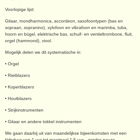
Voorlopige lijst:
Gitaar, mondharmonica, accordeon, saxofoontypen (bas en
sopraan, sopranino), xylofoon en vibrafoon en marimba, tuba,
hoorn en bügel, elektrische bas, schuif- en ventieltrombone, fluit,
orgel (hammond), viool.
Mogelijk delen we dit systematische in:
• Orgel
• Rietblazers
• Koperblazers
• Houtblazers
• Strijkinstrumenten
• Gitaar en andere tokkel instrumenten
We gaan daarbij uit van maandelijkse bijeenkomsten met een
tijdsduur van 1 uur tot maximaal 1,5 uur - zonder pauze.