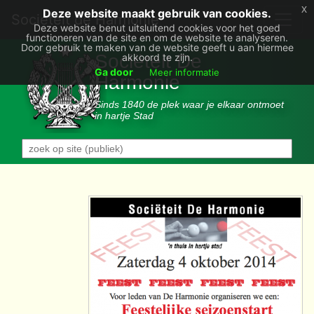
x
Deze website maakt gebruik van cookies.
Societëit de Harmonie
Deze website benut uitsluitend cookies voor het goed
functioneren van de site en om de website te analyseren.
Door gebruik te maken van de website geeft u aan hiermee
Sociëteit De
akkoord te zijn.
Ga door
Meer informatie
Harmonie
Sinds 1840 de plek waar je elkaar ontmoet
in hartje Stad