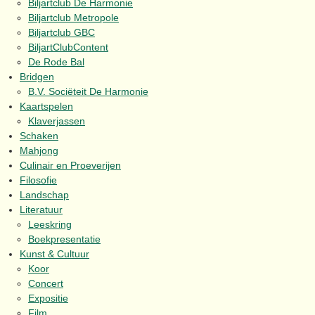
Biljartclub De Harmonie
Biljartclub Metropole
Biljartclub GBC
BiljartClubContent
De Rode Bal
Bridgen
B.V. Sociëteit De Harmonie
Kaartspelen
Klaverjassen
Schaken
Mahjong
Culinair en Proeverijen
Filosofie
Landschap
Literatuur
Leeskring
Boekpresentatie
Kunst & Cultuur
Koor
Concert
Expositie
Film