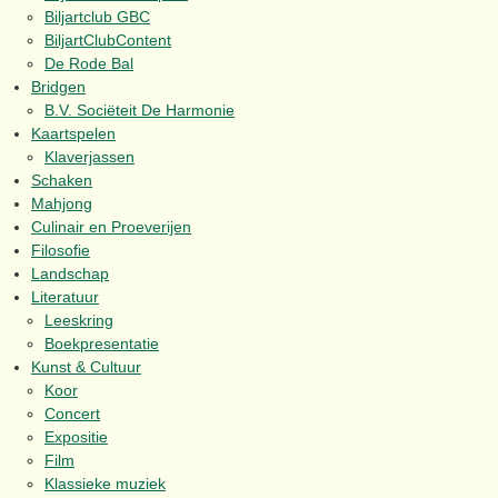
Biljartclub GBC
BiljartClubContent
De Rode Bal
Bridgen
B.V. Sociëteit De Harmonie
Kaartspelen
Klaverjassen
Schaken
Mahjong
Culinair en Proeverijen
Filosofie
Landschap
Literatuur
Leeskring
Boekpresentatie
Kunst & Cultuur
Koor
Concert
Expositie
Film
Klassieke muziek