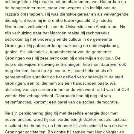
achtergelaten. Hij maakte het bombardement van Rotterdam en
de hongerwinter mee, maar kon wegens zijn leeftijd aan de
razzia’s ontsnappen. Hij was dienstweigeraar en als vervangende
dienstplicht werd hij in Drenthe tewerkgesteld. Zijn studie
Nederlands voltooide hij aan de Universiteit van Amsterdam. Na
zijn verhuizing naar het Noorden raakte hij rechtstreeks
betrokken bij het onderwijs en de cultuur in de gemeente
Groningen. Hij publiceerde op taalkundig en onderwijskundig
gebied. Als, uiteindelijk, topambtenaar van de gemeente
Groningen was hij zeer betrokken bij onderwijs en cultuur. De
hele onderwijsvernieuwing in Groningen, hoe men daarover ook
mag denken, komt op zijn conto. Hij stond bekend als dé
gemeentelijke autoriteit op het gebied van onderwijs in de stad
Groningen, een rol die hem als een handschoen paste. Als
afsluiting van zijn carrière in het onderwijs werd hij lid van het CvB
van de Hanzehogeschool. Daarnaast had hij nog tal van
nevenfuncties, kortom: een parel van de sociaal democratie.
Na zijn pensionering ging hij met dezelfde energie door met
nevenfuncties, werd hij een verdienstelijk dichter met als tastbaar
resultaat drie bundels, en betoonde hij zich actief lid van de twee
Groninger sociëteiten. Zo richtte hij samen met Henk Vegter en