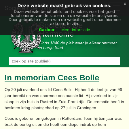
x
Deze website maakt gebruik van cookies.
Societëit de Harmonie
Deze website benut uitsluitend cookies voor het goed
functioneren van de site en om de website te analyseren.
Door gebruik te maken van de website geeft u aan hiermee
Sociëteit De
akkoord te zijn.
Ga door
Meer informatie
Harmonie
Sinds 1840 de plek waar je elkaar ontmoet
in hartje Stad
In memoriam Cees Bolle
Op 20 juli overleed ons lid Cees Bolle. Hij heeft de leeftijd van 96
jaar bereikt en was daarmee ons oudste lid. Hij overleed in zijn
slaap in zijn huis in Rustrel in Zuid-Frankrijk. De crematie heeft in
besloten kring plaatsgehad op 27 juli in Groningen.
Cees is geboren en getogen in Rotterdam. Toen hij tien jaar was
brak de oorlog uit en die heeft een diepe indruk op hem