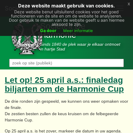
x
Deze website maakt gebruik van cookies.
Societëit de Harmonie
Deze website benut uitsluitend cookies voor het goed
functioneren van de site en om de website te analyseren.
Door gebruik te maken van de website geeft u aan hiermee
Sociëteit De
akkoord te zijn.
Ga door
Meer informatie
Harmonie
Sinds 1840 de plek waar je elkaar ontmoet
in hartje Stad
Let op! 25 april a.s.: finaledag
biljarten om de Harmonie Cup
De drie ronden zijn gespeeld, we kunnen ons weer opmaken voor
de finale.
De zestien besten zullen de keus kruisen om de felbegeerde
Harmonie Cup.
Op 25 april a.s. is het zover, markeer die datum in uw agenda.