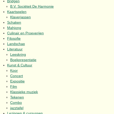
Bridgen
B.V. Sociëteit De Harmonie
Kaartspelen
Klaverjassen
Schaken
Mahjong
Culinair en Proeverijen
Filosofie
Landschap
Literatuur
Leeskring
Boekpresentatie
Kunst & Cultuur
Koor
Concert
Expositie
Film
Klassieke muziek
Tekenen
Combo
jazztafel
Lezingen & cursussen