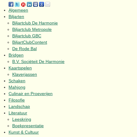
Algemeen
Biljarten
Biljartclub De Harmonie
Biljartclub Metropole
Biljartclub GBC
BiljartClubContent
De Rode Bal
Bridgen
B.V. Sociëteit De Harmonie
Kaartspelen
Klaverjassen
Schaken
Mahjong
Culinair en Proeverijen
Filosofie
Landschap
Literatuur
Leeskring
Boekpresentatie
Kunst & Cultuur