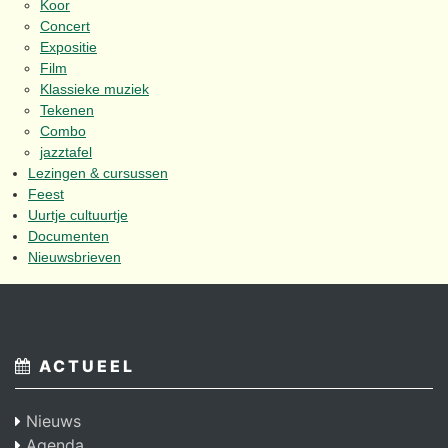
Koor
Concert
Expositie
Film
Klassieke muziek
Tekenen
Combo
jazztafel
Lezingen & cursussen
Feest
Uurtje cultuurtje
Documenten
Nieuwsbrieven
ACTUEEL
Nieuws
Agenda