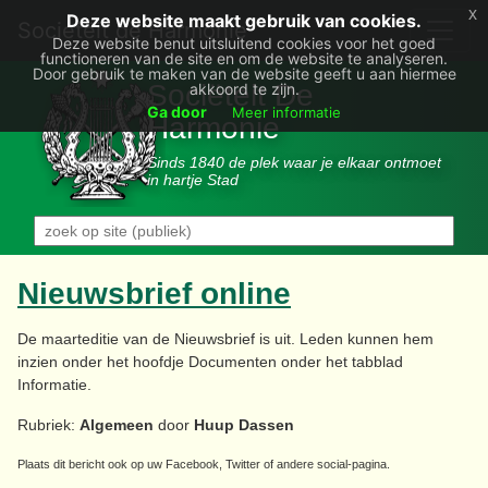
x
Deze website maakt gebruik van cookies.
Societëit de Harmonie
Deze website benut uitsluitend cookies voor het goed
functioneren van de site en om de website te analyseren.
Door gebruik te maken van de website geeft u aan hiermee
Sociëteit De
akkoord te zijn.
Ga door
Meer informatie
Harmonie
Sinds 1840 de plek waar je elkaar ontmoet
in hartje Stad
Nieuwsbrief online
De maarteditie van de Nieuwsbrief is uit. Leden kunnen hem
inzien onder het hoofdje Documenten onder het tabblad
Informatie.
Rubriek:
Algemeen
door
Huup Dassen
Plaats dit bericht ook op uw Facebook, Twitter of andere social-pagina.