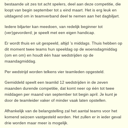
bestaande uit zes tot acht spelers, deel aan deze competitie, die
loopt van begin september tot ± eind maart. Het is erg leuk en
uitdagend om in teamverband deel te nemen aan het dagbiljart.
Iedere biljarter kan meedoen, van redelijk beginner tot
(ver)gevorderd; je speelt met een eigen handicap.
Er wordt thuis en uit gespeeld, altijd ’s middags. Thuis hebben op
dit moment twee teams hun speeldag op de woensdagmiddag
(om en om) en houdt één haar wedstrijden op de
maandagmiddag.
Per wedstrijd worden telkens vier teamleden opgesteld.
Gemiddeld speelt een teamlid 12 wedstrijden in de zeven
maanden durende competitie, dat komt neer op één tot twee
middagen per maand van september tot begin april. Je kunt je
door de teamleider vaker of minder vaak laten opstellen.
Afhankelijk van de belangstelling zal het aantal teams voor het
komend seizoen vastgesteld worden. Het zullen er in ieder geval
drie worden maar meer is mogelijk.