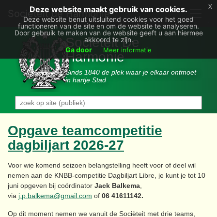
x
Deze website maakt gebruik van cookies.
Societëit de Harmonie
Deze website benut uitsluitend cookies voor het goed
functioneren van de site en om de website te analyseren.
Door gebruik te maken van de website geeft u aan hiermee
Sociëteit De
akkoord te zijn.
Ga door
Meer informatie
Harmonie
Sinds 1840 de plek waar je elkaar ontmoet
in hartje Stad
Opgave teamcompetitie
dagbiljart 2026-27
Voor wie komend seizoen belangstelling heeft voor of deel wil
nemen aan de KNBB-competitie Dagbiljart Libre, je kunt je tot 10
juni opgeven bij coördinator
Jack Balkema
,
via
j.p.balkema@gmail.com
of
06 41611142.
Op dit moment nemen we vanuit de Sociëteit met drie teams,