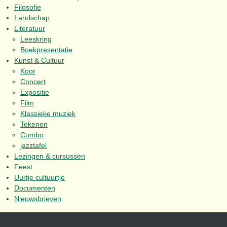
Filosofie
Landschap
Literatuur
Leeskring
Boekpresentatie
Kunst & Cultuur
Koor
Concert
Expositie
Film
Klassieke muziek
Tekenen
Combo
jazztafel
Lezingen & cursussen
Feest
Uurtje cultuurtje
Documenten
Nieuwsbrieven