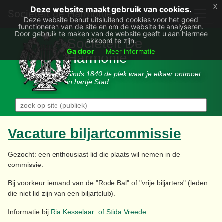
x
Deze website maakt gebruik van cookies.
Societëit de Harmonie
Deze website benut uitsluitend cookies voor het goed
functioneren van de site en om de website te analyseren.
Door gebruik te maken van de website geeft u aan hiermee
Sociëteit De
akkoord te zijn.
Ga door
Meer informatie
Harmonie
Sinds 1840 de plek waar je elkaar ontmoet
in hartje Stad
Vacature biljartcommissie
Gezocht: een enthousiast lid die plaats wil nemen in de
commissie.
Bij voorkeur iemand van de "Rode Bal" of "vrije biljarters" (leden
die niet lid zijn van een biljartclub).
Informatie bij
Ria Kesselaar of Stida Vreede
.