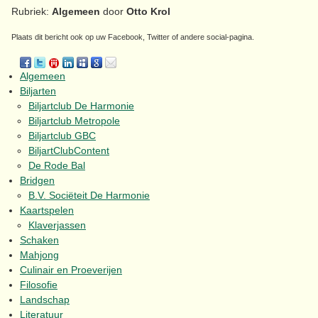
Rubriek:
Algemeen
door
Otto Krol
Plaats dit bericht ook op uw Facebook, Twitter of andere social-pagina.
Algemeen
Biljarten
Biljartclub De Harmonie
Biljartclub Metropole
Biljartclub GBC
BiljartClubContent
De Rode Bal
Bridgen
B.V. Sociëteit De Harmonie
Kaartspelen
Klaverjassen
Schaken
Mahjong
Culinair en Proeverijen
Filosofie
Landschap
Literatuur