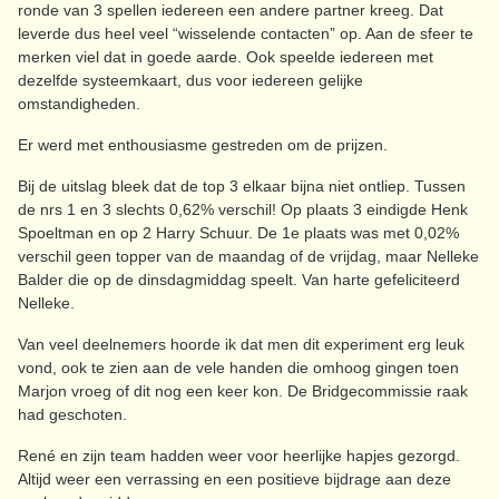
ronde van 3 spellen iedereen een andere partner kreeg. Dat
leverde dus heel veel “wisselende contacten” op. Aan de sfeer te
merken viel dat in goede aarde. Ook speelde iedereen met
dezelfde systeemkaart, dus voor iedereen gelijke
omstandigheden.
Er werd met enthousiasme gestreden om de prijzen.
Bij de uitslag bleek dat de top 3 elkaar bijna niet ontliep. Tussen
de nrs 1 en 3 slechts 0,62% verschil! Op plaats 3 eindigde Henk
Spoeltman en op 2 Harry Schuur. De 1e plaats was met 0,02%
verschil geen topper van de maandag of de vrijdag, maar Nelleke
Balder die op de dinsdagmiddag speelt. Van harte gefeliciteerd
Nelleke.
Van veel deelnemers hoorde ik dat men dit experiment erg leuk
vond, ook te zien aan de vele handen die omhoog gingen toen
Marjon vroeg of dit nog een keer kon. De Bridgecommissie raak
had geschoten.
René en zijn team hadden weer voor heerlijke hapjes gezorgd.
Altijd weer een verrassing en een positieve bijdrage aan deze