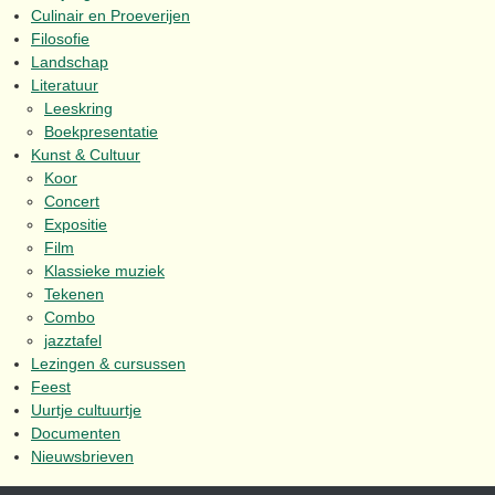
Culinair en Proeverijen
Filosofie
Landschap
Literatuur
Leeskring
Boekpresentatie
Kunst & Cultuur
Koor
Concert
Expositie
Film
Klassieke muziek
Tekenen
Combo
jazztafel
Lezingen & cursussen
Feest
Uurtje cultuurtje
Documenten
Nieuwsbrieven