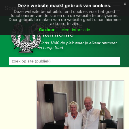
x
Deze website maakt gebruik van cookies.
Societëit de Harmonie
Deze website benut uitsluitend cookies voor het goed
functioneren van de site en om de website te analyseren.
Door gebruik te maken van de website geeft u aan hiermee
Sociëteit De
akkoord te zijn.
Ga door
Meer informatie
Harmonie
Sinds 1840 de plek waar je elkaar ontmoet
in hartje Stad