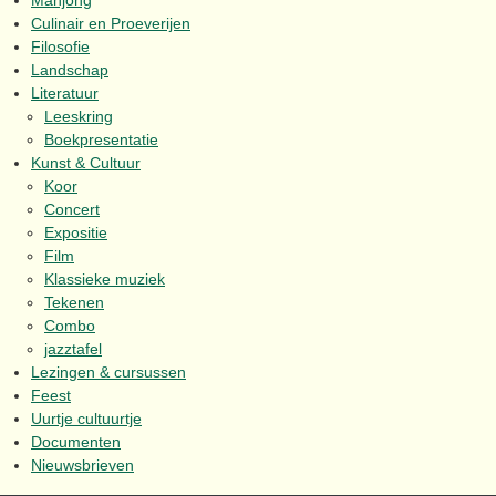
Mahjong
Culinair en Proeverijen
Filosofie
Landschap
Literatuur
Leeskring
Boekpresentatie
Kunst & Cultuur
Koor
Concert
Expositie
Film
Klassieke muziek
Tekenen
Combo
jazztafel
Lezingen & cursussen
Feest
Uurtje cultuurtje
Documenten
Nieuwsbrieven