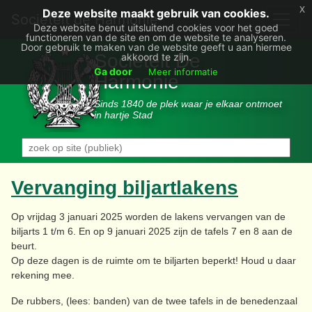
x
Deze website maakt gebruik van cookies.
Societëit de Harmonie
Deze website benut uitsluitend cookies voor het goed
functioneren van de site en om de website te analyseren.
Door gebruik te maken van de website geeft u aan hiermee
Sociëteit De
akkoord te zijn.
Ga door
Meer informatie
Harmonie
Sinds 1840 de plek waar je elkaar ontmoet
in hartje Stad
Vervanging biljartlakens
Op vrijdag 3 januari 2025 worden de lakens vervangen van de
biljarts 1 t/m 6. En op 9 januari 2025 zijn de tafels 7 en 8 aan de
beurt.
Op deze dagen is de ruimte om te biljarten beperkt! Houd u daar
rekening mee.
De rubbers, (lees: banden) van de twee tafels in de benedenzaal