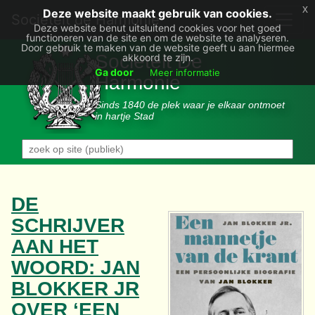
x
Deze website maakt gebruik van cookies.
Societëit de Harmonie
Deze website benut uitsluitend cookies voor het goed
functioneren van de site en om de website te analyseren.
Door gebruik te maken van de website geeft u aan hiermee
Sociëteit De
akkoord te zijn.
Ga door
Meer informatie
Harmonie
Sinds 1840 de plek waar je elkaar ontmoet
in hartje Stad
DE
SCHRIJVER
AAN HET
WOORD: JAN
BLOKKER JR
OVER ‘EEN