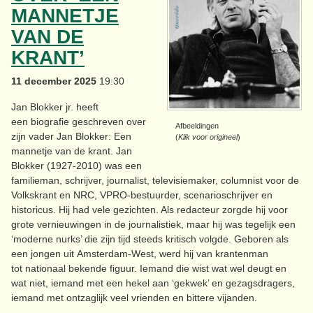
MANNETJE
VAN DE
KRANT’
11 december 2025
19:30
Jan Blokker jr. heeft
een biografie geschreven over
Afbeeldingen
zijn vader Jan Blokker: Een
(
Klik voor origineel
)
mannetje van de krant. Jan
Blokker (1927-2010) was een
familieman, schrijver, journalist, televisiemaker, columnist voor de
Volkskrant en NRC, VPRO-bestuurder, scenarioschrijver en
historicus. Hij had vele gezichten. Als redacteur zorgde hij voor
grote vernieuwingen in de journalistiek, maar hij was tegelijk een
‘moderne nurks’ die zijn tijd steeds kritisch volgde. Geboren als
een jongen uit Amsterdam-West, werd hij van krantenman
tot nationaal bekende figuur. Iemand die wist wat wel deugt en
wat niet, iemand met een hekel aan ‘gekwek’ en gezagsdragers,
iemand met ontzaglijk veel vrienden en bittere vijanden.