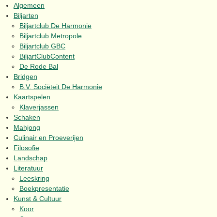
Algemeen
Biljarten
Biljartclub De Harmonie
Biljartclub Metropole
Biljartclub GBC
BiljartClubContent
De Rode Bal
Bridgen
B.V. Sociëteit De Harmonie
Kaartspelen
Klaverjassen
Schaken
Mahjong
Culinair en Proeverijen
Filosofie
Landschap
Literatuur
Leeskring
Boekpresentatie
Kunst & Cultuur
Koor