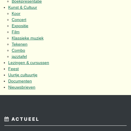
Boekpresentatie
Kunst & Cultuur
Koor
Concert
Expositie
Film
Klassieke muziek
Tekenen
Combo
jazztafel
Lezingen & cursussen
Feest
Uurtje cultuurtje
Documenten
Nieuwsbrieven
ACTUEEL