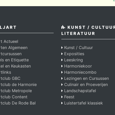
LJART
KUNST / CULTUUR
LITERATUUR
rt Actueel
arten Algemeen
Kunst / Cultuur
rtcursussen
Exposities
s en Etiquette
Leeskring
el en Keukasten
Harmoniekoor
rtlinks
Harmoniecombo
rtclub GBC
Lezingen en Cursussen
rtclub de Harmonie
Culinair en Proeverijen
rtclub Metropole
Landschapstafel
rtclub Content
Feest
rtclub De Rode Bal
Luistertafel klassiek