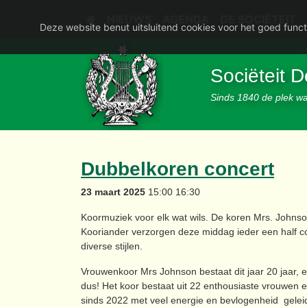
NIEUWS
AGENDA
DE SOCIËTEIT
Deze website benut uitsluitend cookies voor het goed funct
Sociëteit 
Sinds 1840 de plek waa
Dubbelkoren concert
23 maart 2025
15:00 16:30
Koormuziek voor elk wat wils. De koren Mrs. Johns
Kooriander verzorgen deze middag ieder een half c
diverse stijlen.
Vrouwenkoor Mrs Johnson bestaat dit jaar 20 jaar, 
dus! Het koor bestaat uit 22 enthousiaste vrouwen 
sinds 2022 met veel energie en bevlogenheid gelei