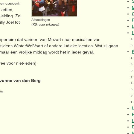
der concert
zetten,
C
eleiding. Zo
F
Afbeeldingen
ly Joel tot
(
Klik voor origineel
)
L
pertoire dat varieert van Mozart naar musical en van
ijdens WinterWelVaart of andere ludieke locaties. Wat zij gaan
K
 maar een vrolijke middag wordt het in ieder geval.
ree voor niet-leden)
vonne van den Berg
na.
L
F
U
N