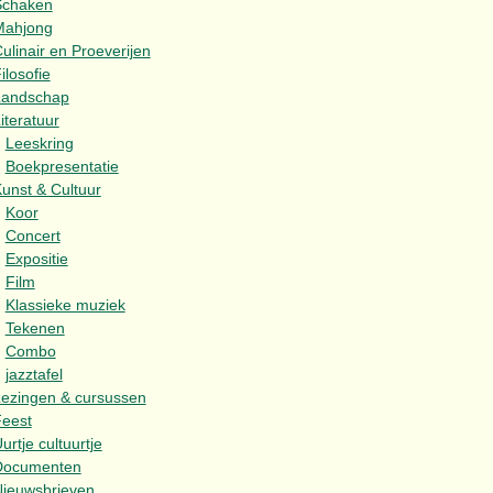
Schaken
Mahjong
ulinair en Proeverijen
ilosofie
Landschap
iteratuur
Leeskring
Boekpresentatie
unst & Cultuur
Koor
Concert
Expositie
Film
Klassieke muziek
Tekenen
Combo
jazztafel
ezingen & cursussen
eest
urtje cultuurtje
Documenten
ieuwsbrieven