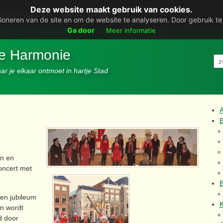
Deze website maakt gebruik van cookies.
VOOR LEDEN
VACATURES
ioneren van de site en om de website te analyseren. Door gebruik t
Ga door
Meer informatie
De Harmonie
r je elkaar ontmoet in hartje Stad
B
on en
oncert met
B
een jubileum
K
en wordt
d door