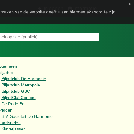
x
Inloggen
Informatie
e maken van de website geeft u aan hiermee akkoord te zijn.
Algemeen
iljarten
Biljartclub De Harmonie
Biljartclub Metropole
Biljartclub GBC
BiljartClubContent
De Rode Bal
ridgen
B.V. Sociëteit De Harmonie
aartspelen
Klaverjassen