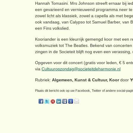
Hannah Tomasini. Mrs Johnson streeft ernaar bij ie
een gevarieerd en vernieuwend programma neer te 
zowel licht als klassiek, zowel a capella als met beg
ook vandaag, van Calypso tot Samuel Barber, van Bil
een Fins volkslied.
Kooriander is een kleurrijk gemengd koor met een re
volksmuziek tot The Beatles. Bekend van concerten t
zingen in de Societeit blijft nog even een verassing,
Opgeven voor dit concert (gratis voor leden, € 5 ent
via
Cultuuropzondag@societeitdeharmonie.nl
Rubriek:
Algemeen, Kunst & Cultuur, Koor
door
Y
Plaats dit bericht ook op uw Facebook, Twitter of andere social-pagi