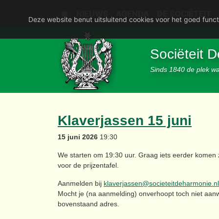
NIEUWS
AGENDA
DE SOCIËTEIT
Deze website benut uitsluitend cookies voor het goed funct
Sociëteit 
Sinds 1840 de plek waa
Klaverjassen 15 juni
15 juni 2026
19:30
We starten om 19:30 uur. Graag iets eerder komen 
voor de prijzentafel.
Aanmelden bij
klaverjassen@societeitdeharmonie.nl
Mocht je (na aanmelding) onverhoopt toch niet aan
bovenstaand adres.