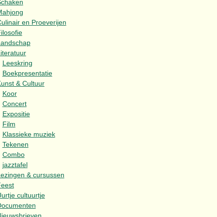
Schaken
Mahjong
ulinair en Proeverijen
ilosofie
Landschap
iteratuur
Leeskring
Boekpresentatie
unst & Cultuur
Koor
Concert
Expositie
Film
Klassieke muziek
Tekenen
Combo
jazztafel
ezingen & cursussen
eest
urtje cultuurtje
Documenten
ieuwsbrieven