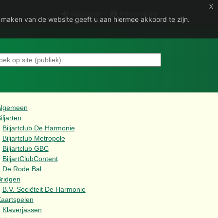
x
Inloggen
Informatie
e maken van de website geeft u aan hiermee akkoord te zijn.
Algemeen
iljarten
Biljartclub De Harmonie
Biljartclub Metropole
Biljartclub GBC
BiljartClubContent
De Rode Bal
ridgen
B.V. Sociëteit De Harmonie
aartspelen
Klaverjassen