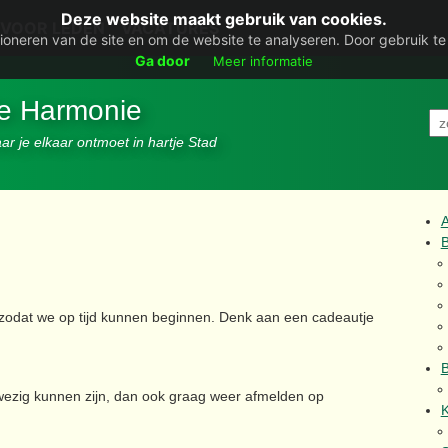
Deze website maakt gebruik van cookies.
VOOR LEDEN
VACATURES
ioneren van de site en om de website te analyseren. Door gebruik t
Ga door
Meer informatie
De Harmonie
r je elkaar ontmoet in hartje Stad
B
zodat we op tijd kunnen beginnen. Denk aan een cadeautje
B
wezig kunnen zijn, dan ook graag weer afmelden op
K