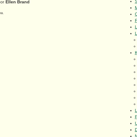
or
Ellen Brand
na.
C
F
L
K
L
F
U
N