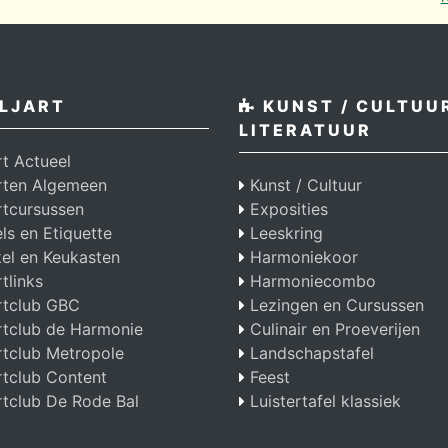
LJART
KUNST / CULTUUR
LITERATUUR
rt Actueel
arten Algemeen
Kunst / Cultuur
rtcursussen
Exposities
s en Etiquette
Leeskring
el en Keukasten
Harmoniekoor
rtlinks
Harmoniecombo
rtclub GBC
Lezingen en Cursussen
rtclub de Harmonie
Culinair en Proeverijen
rtclub Metropole
Landschapstafel
rtclub Content
Feest
rtclub De Rode Bal
Luistertafel klassiek