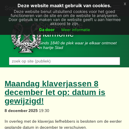
x
Deze website maakt gebruik van cookies.
Societëit de Harmonie
Deze website benut uitsluitend cookies voor het goed
functioneren van de site en om de website te analyseren.
Door gebruik te maken van de website geeft u aan hiermee
Sociëteit De
akkoord te zijn.
Ga door
Meer informatie
Harmonie
Sinds 1840 de plek waar je elkaar ontmoet
in hartje Stad
Maandag klaverjassen 8
december let op: datum is
gewijzigd!
8 december 2025
19:30
In overleg met de klaverjas liefhebbers is besloten om de eerder
geplande datum in december te verschuiven.