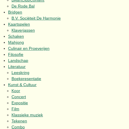
BiljartClubContent
De Rode Bal
Bridgen
B.V. Sociëteit De Harmonie
Kaartspelen
Klaverjassen
Schaken
Mahjong
Culinair en Proeverijen
Filosofie
Landschap
Literatuur
Leeskring
Boekpresentatie
Kunst & Cultuur
Koor
Concert
Expositie
Film
Klassieke muziek
Tekenen
Combo