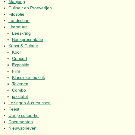
Mahjong
Culinair en Proeverijen
Filosofie
Landschap
Literatuur
Leeskring
Boekpresentatie
Kunst & Cultuur
Koor
Concert
Expositie
Film
Klassieke muziek
Tekenen
Combo
jazztafel
Lezingen & cursussen
Feest
Uurtje cultuurtje
Documenten
Nieuwsbrieven