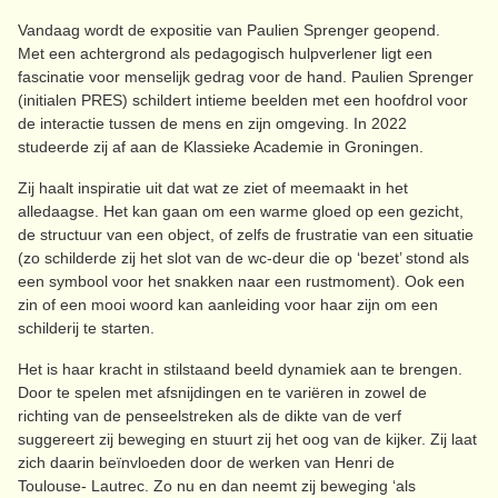
Vandaag wordt de expositie van Paulien Sprenger geopend.
Met een achtergrond als pedagogisch hulpverlener ligt een
fascinatie voor menselijk gedrag voor de hand. Paulien Sprenger
(initialen PRES) schildert intieme beelden met een hoofdrol voor
de interactie tussen de mens en zijn omgeving. In 2022
studeerde zij af aan de Klassieke Academie in Groningen.
Zij haalt inspiratie uit dat wat ze ziet of meemaakt in het
alledaagse. Het kan gaan om een warme gloed op een gezicht,
de structuur van een object, of zelfs de frustratie van een situatie
(zo schilderde zij het slot van de wc-deur die op ‘bezet’ stond als
een symbool voor het snakken naar een rustmoment). Ook een
zin of een mooi woord kan aanleiding voor haar zijn om een
schilderij te starten.
Het is haar kracht in stilstaand beeld dynamiek aan te brengen.
Door te spelen met afsnijdingen en te variëren in zowel de
richting van de penseelstreken als de dikte van de verf
suggereert zij beweging en stuurt zij het oog van de kijker. Zij laat
zich daarin beïnvloeden door de werken van Henri de
Toulouse- Lautrec. Zo nu en dan neemt zij beweging ‘als