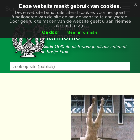
x
Deze website maakt gebruik van cookies.
Societëit de Harmonie
Deze website benut uitsluitend cookies voor het goed
functioneren van de site en om de website te analyseren.
Door gebruik te maken van de website geeft u aan hiermee
Sociëteit De
akkoord te zijn.
Ga door
Meer informatie
Harmonie
Sinds 1840 de plek waar je elkaar ontmoet
in hartje Stad