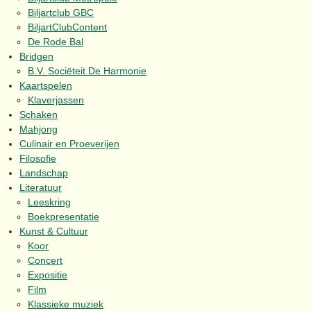
Biljartclub GBC
BiljartClubContent
De Rode Bal
Bridgen
B.V. Sociëteit De Harmonie
Kaartspelen
Klaverjassen
Schaken
Mahjong
Culinair en Proeverijen
Filosofie
Landschap
Literatuur
Leeskring
Boekpresentatie
Kunst & Cultuur
Koor
Concert
Expositie
Film
Klassieke muziek